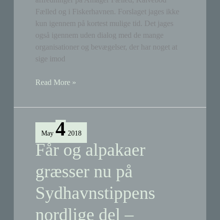
Fælled og i Fiskerhavnen. Forslaget jages ikke
kun igennem på kortest mulige tid. Det jages
også igennem uden dialog med de mange
organisationer og bevægelser, der har noget at
sige imod
Fredningsalliancen:
Read More »
Arrogante
folketingsmedlemmer
stemmer
4
for
May
2018
affredninger
Får og alpakaer
græsser nu på
Sydhavnstippens
nordlige del –