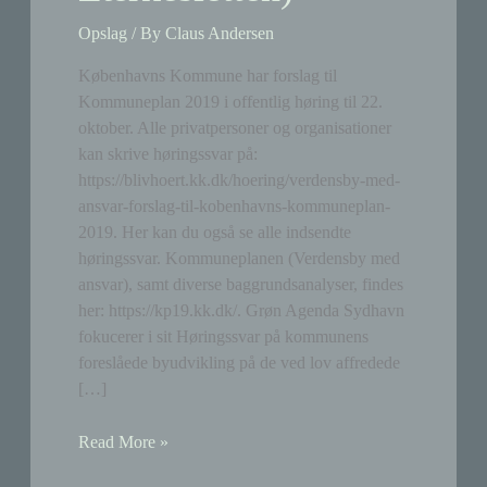
Opslag
/ By
Claus Andersen
Københavns Kommune har forslag til
Kommuneplan 2019 i offentlig høring til 22.
oktober. Alle privatpersoner og organisationer
kan skrive høringssvar på:
https://blivhoert.kk.dk/hoering/verdensby-med-
ansvar-forslag-til-kobenhavns-kommuneplan-
2019. Her kan du også se alle indsendte
høringssvar. Kommuneplanen (Verdensby med
ansvar), samt diverse baggrundsanalyser, findes
her: https://kp19.kk.dk/. Grøn Agenda Sydhavn
fokucerer i sit Høringssvar på kommunens
foreslåede byudvikling på de ved lov affredede
[…]
Kommuneplan
Read More »
2019