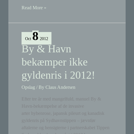
Oprensning
Read More »
af
Lorterenden
og
8
Gåsebækrenden
Oct
2012
By & Havn
bekæmper ikke
gyldenris i 2012!
Opslag
/ By
Claus Andersen
Efter tre år med mangelfuld, manuel By &
Havn-bekæmpelse af de invasive
arter hybenrose, japansk pileurt og kanadisk
gyldenris på Sydhavnstippen – jævnfør
aftalerne og hensigterne i partnerskabet Tippen