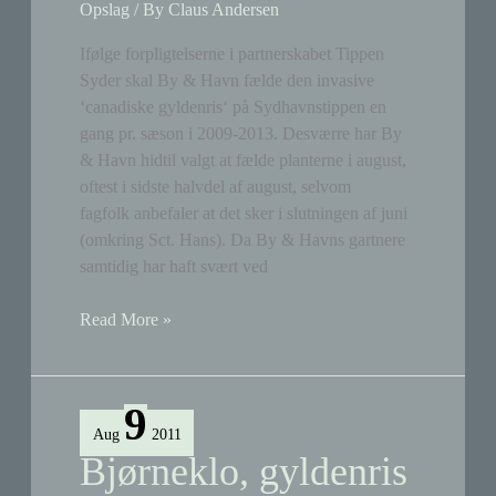
Opslag
/ By
Claus Andersen
Ifølge forpligtelserne i partnerskabet Tippen
Syder skal By & Havn fælde den invasive
‘canadiske gyldenris‘ på Sydhavnstippen en
gang pr. sæson i 2009-2013. Desværre har By
& Havn hidtil valgt at fælde planterne i august,
oftest i sidste halvdel af august, selvom
fagfolk anbefaler at det sker i slutningen af juni
(omkring Sct. Hans). Da By & Havns gartnere
samtidig har haft svært ved
By
Read More »
&
Havns
bekæmpelse
9
af
Aug
2011
gyldenris
Bjørneklo, gyldenris
er