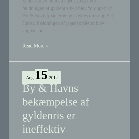
Syder – blev bunden nået i 2012 hvor
fældningen af gyldenris helt blev “droppet” af
By & Havn (planterne bør fældes omkring Sct
Hans). Fældningen af japansk pileurt blev i
august i år
By
Read More »
&
Havn
bekæmper
15
ikke
Aug
2012
gyldenris
By & Havns
i
2012!
bekæmpelse af
gyldenris er
ineffektiv