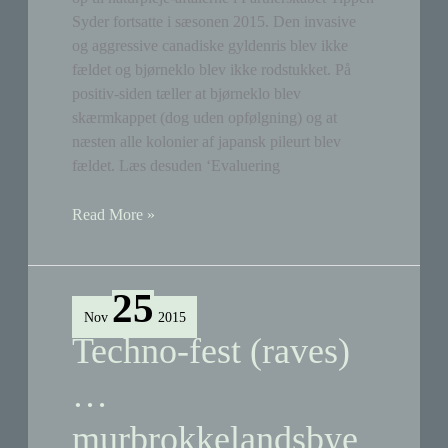
Syder fortsatte i sæsonen 2015. Den invasive
og aggressive canadiske gyldenris blev ikke
fældet og bjørneklo blev ikke rodstukket. På
positiv-siden tæller at bjørneklo blev
skærmkappet (dog uden opfølgning) og at
næsten alle kolonier af japansk pileurt blev
fældet. Læs desuden ‘Evaluering
By
Read More »
&
Havns
naturpleje
25
i
Nov
2015
2015-
Techno-fest (raves)
sæsonen
…
murbrokkelandsbye