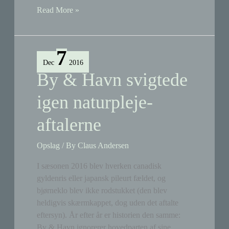
Der
Read More »
kommer
får
på
7
nord-
Dec
2016
Tippen
By & Havn svigtede
igen naturpleje-
aftalerne
Opslag
/ By
Claus Andersen
I sæsonen 2016 blev hverken canadisk
gyldenris eller japansk pileurt fældet, og
bjørneklo blev ikke rodstukket (den blev
heldigvis skærmkappet, dog uden det aftalte
eftersyn). År efter år er historien den samme:
By & Havn ignorerer hovedparten af sine