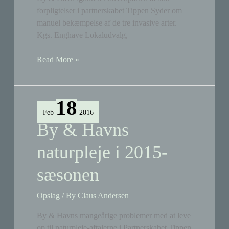
forpligtelser i partnerskabet Tippen Syder om
manuel bekæmpelse af de tre invasive arter.
Kgs. Enghave Lokaludvalg,
By
Read More »
&
Havn
svigtede
18
igen
Feb
2016
naturpleje-
By & Havns
aftalerne
naturpleje i 2015-
sæsonen
Opslag
/ By
Claus Andersen
By & Havns mangeårige problemer med at leve
op til naturpleje-aftalerne i Partnerskabet Tippen