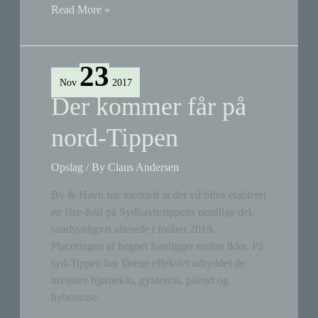
Får
Read More »
og
alpakaer
græsser
23
nu
Nov
2017
på
Der kommer får på
Sydhavnstippens
nordlige
nord-Tippen
del
–
Opslag
/ By
Claus Andersen
ganske
By & Havn har meddelt at der vil blive etableret
uvidende
en fåre-fold på Sydhavnstippens nordlige del,
om
sandsynligvis allerede i foråret 2018.
kommunens
Placeringen af hegnet foreligger endnu ikke. På
alternative
syd-Tippen har fårene effektivt udryddet de
byggemuligheder
invasive bjørneklo, gyldenris, pileurt og
hybenrose.