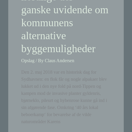
ganske uvidende om
kommunens
alternative
byggemuligheder
Opslag
/ By
Claus Andersen
Den 2. maj 2018 var en historisk dag for
Sydhavnen: en flok får og nogle alpakaer blev
lukket ud i den nye fold på nord-Tippen og
kampen mod de invasive planter gyldenris,
bjørneklo, pileurt og hybenrose kunne gå ind i
sin afgørende fase. Omkring ‘40 års lokal
beboerkamp‘ for bevarelse af de vilde
naturområder Karens