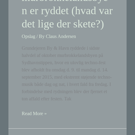
n er ryddet (hvad var
det lige der skete?)
Opslag
/ By
Claus Andersen
Grundejeren By & Havn ryddede i sidste
halvdel af oktober murbrokkelandsbyen på
Sydhavnstippen, hvor en ulovlig techno-fest
blev afholdt fra onsdag d. 9. til mandag d. 14.
september 2015, med ekstremt støjende techno-
musik både dag og nat, i hvert fald fra fredag. I
forbindelse med rydningen blev der fjernet et
ton affald efter festen. Tak
Techno-
Read More »
fest
(raves)
…