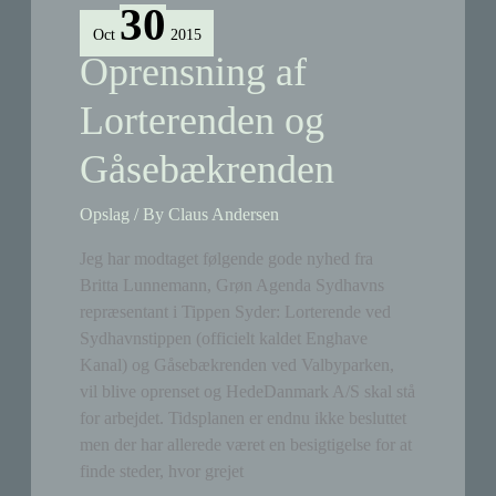
30
murbrokkelandsbyen
Oct
2015
er
Oprensning af
ryddet
(hvad
Lorterenden og
var
Gåsebækrenden
det
lige
der
Opslag
/ By
Claus Andersen
skete?)
Jeg har modtaget følgende gode nyhed fra
Britta Lunnemann, Grøn Agenda Sydhavns
repræsentant i Tippen Syder: Lorterende ved
Sydhavnstippen (officielt kaldet Enghave
Kanal) og Gåsebækrenden ved Valbyparken,
vil blive oprenset og HedeDanmark A/S skal stå
for arbejdet. Tidsplanen er endnu ikke besluttet
men der har allerede været en besigtigelse for at
finde steder, hvor grejet