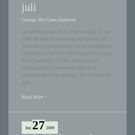
juli
Opslag
/ By
Claus Andersen
I perioden lørdag den 11. juli til søndag 19. juli
2009 afholdes en stort anlagt KlimaCamp på
festpladsen i Valbyparken, nær Sydhavnstippen.
Festpladsen er åben for alle deltagere fra lørdag
d.11 til søndag d. 19. juli. Blot skal man
medbringe telt, sovepose og viljen til at
bekæmpe global opvarmning. Der vil i løbet af
ugen
KlimaCamp
Read More »
i
Valbyparken
11.-19.
27
juli
Jun
2009