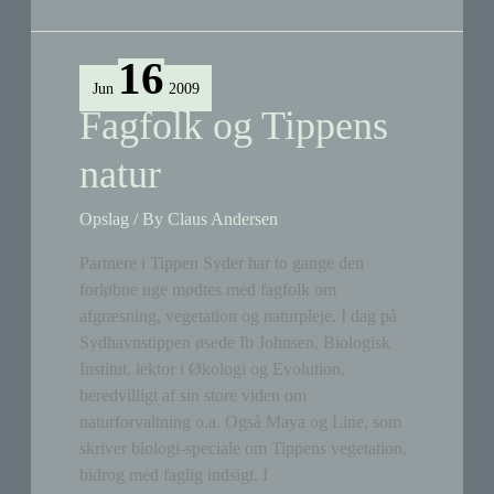
20
får
på
16
Tippen
Jun
2009
Fagfolk og Tippens
natur
Opslag
/ By
Claus Andersen
Partnere i Tippen Syder har to gange den
forløbne uge mødtes med fagfolk om
afgræsning, vegetation og naturpleje. I dag på
Sydhavnstippen øsede Ib Johnsen, Biologisk
Institut, lektor i Økologi og Evolution,
beredvilligt af sin store viden om
naturforvaltning o.a. Også Maya og Line, som
skriver biologi-speciale om Tippens vegetation,
bidrog med faglig indsigt. I