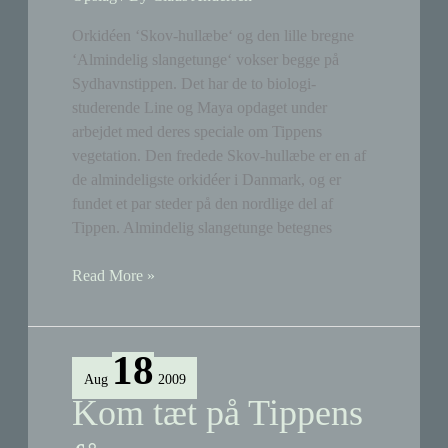
Orkidéen ‘Skov-hullæbe‘ og den lille bregne
‘Almindelig slangetunge‘ vokser begge på
Sydhavnstippen. Det har de to biologi-
studerende Line og Maya opdaget under
arbejdet med deres speciale om Tippens
vegetation. Den fredede Skov-hullæbe er en af
de almindeligste orkidéer i Danmark, og er
fundet et par steder på den nordlige del af
Tippen. Almindelig slangetunge betegnes
Orkidé
Read More »
og
Slangetunge
på
18
Tippen
Aug
2009
Kom tæt på Tippens