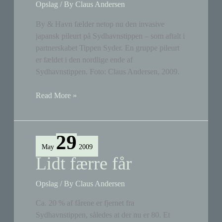
Opslag
/ By
Claus Andersen
By & Havn fælder netop nu den invasive
japansk pileurt på Sydhavnstippen – som aftalt i
partnerskabet Tippen Syder. En gruppe pileurt
er fældet i den nordlige ende af
Sydhavnstippen. Foto: Claus Andersen, 2009.
Pileurt
Read More »
fældes
29
May
2009
Lidt færre får
Opslag
/ By
Claus Andersen
Ca. 20 % af fårene er fjernet fra
Sydhavnstippen, således at der nu er 80. Et