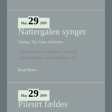
om
vores
klode
29
May
2009
Nattergalen synger
Opslag
/ By
Claus Andersen
I denne tid kan ‘nattergalen‘ høres på
Sydhavnstippen, ligesom tidligere år.
Nattergalen
Read More »
synger
29
May
2009
Pileurt fældes