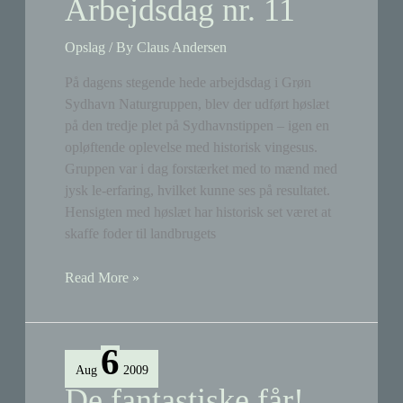
Arbejdsdag nr. 11
Opslag
/ By
Claus Andersen
På dagens stegende hede arbejdsdag i Grøn
Sydhavn Naturgruppen, blev der udført høslæt
på den tredje plet på Sydhavnstippen – igen en
opløftende oplevelse med historisk vingesus.
Gruppen var i dag forstærket med to mænd med
jysk le-erfaring, hvilket kunne ses på resultatet.
Hensigten med høslæt har historisk set været at
skaffe foder til landbrugets
Arbejdsdag
Read More »
nr.
11
6
Aug
2009
De fantastiske får!