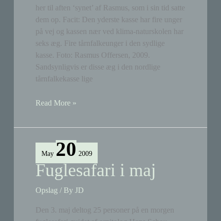
her til aften ‘synet’ af Rasmus, som i sin tid satte
dem op. Facit: Den yderste kasse har fire unger
på vej og kassen nær ved klima-naturskolen har
seks æg. Fire tårnfalkeunger i den sydlige
kasse. Foto: Rasmus Offersen, 2009.
Sandsynligvis er disse æg i den nordlige
tårnfalkekasse lige
To
Read More »
kuld
tårnfalkeunger
20
May
2009
Fuglesafari i maj
Opslag
/ By
JD
Den 3. maj deltog 25 personer på en morgen