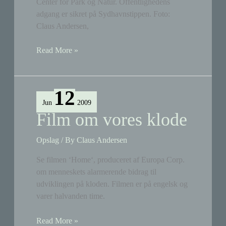
Center for Park og Natur. Offentlighedens
adgang er sikret på Sydhavnstippen. Foto:
Claus Andersen,
Græs
Read More »
ved
grusstierne
slået
12
Jun
2009
Film om vores klode
Opslag
/ By
Claus Andersen
Se filmen ‘Home‘, produceret af Europa Corp.
om menneskets alarmerende bidrag til
udviklingen på kloden. Filmen er på engelsk og
varer halvanden time.
Film
Read More »