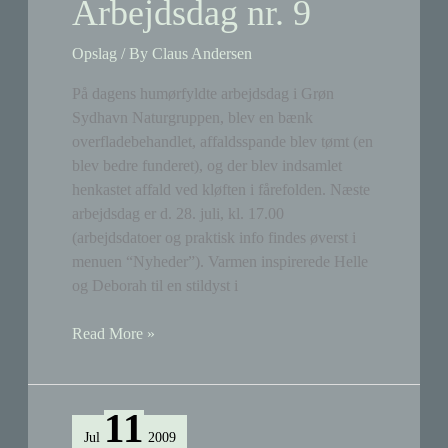
Arbejdsdag nr. 9
Opslag
/ By
Claus Andersen
På dagens humørfyldte arbejdsdag i Grøn
Sydhavn Naturgruppen, blev en bænk
overfladebehandlet, affaldsspande blev tømt (en
blev bedre funderet), og der blev indsamlet
henkastet affald ved kløften i fårefolden. Næste
arbejdsdag er d. 28. juli, kl. 17.00
(arbejdsdatoer og praktisk info findes øverst i
menuen “Nyheder”). Varmen inspirerede Helle
og Deborah til en stildyst i
Arbejdsdag
Read More »
nr.
9
11
Jul
2009