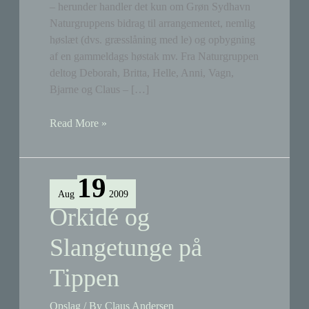
– herunder handler det kun om Grøn Sydhavn
Naturgruppens bidrag til arrangementet, nemlig
høslæt (dvs. græsslåning med le) og opbygning
af en gammeldags høstak mv. Fra Naturgruppen
deltog Deborah, Britta, Helle, Anni, Vagn,
Bjarne og Claus – […]
Indvielse
Read More »
af
naturskolen
–
19
Naturgruppens
Aug
2009
værksted
Orkidé og
Slangetunge på
Tippen
Opslag
/ By
Claus Andersen