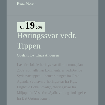
Naturgruppen
Read More »
på
Mozarts
Plads
19
Jun
2009
Høringssvar vedr.
Tippen
Opslag
/ By
Claus Andersen
Læs fire lokale høringssvar til kommuneplan
2009, som alle har kommentarer vedrørende
Sydhavnstippen: ‘bemærkninger fra Grøn
Agenda Sydhavn‘, ‘høringssvar fra Kgs.
Enghave Lokaludvalg‘, ‘høringssvar fra
Miljøpunkt Vesterbro/Sydhavn‘, og ‘indsigelse
fra Det Grønne Knæ‘.