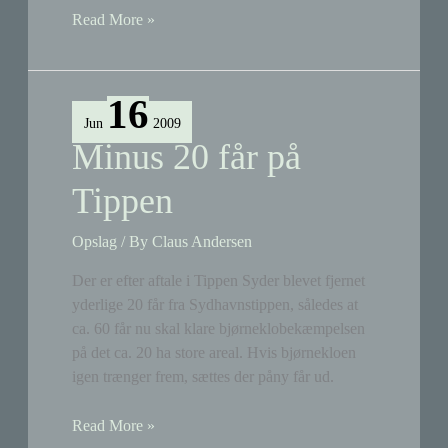
Høringssvar
Read More »
vedr.
Tippen
16
Jun
2009
Minus 20 får på
Tippen
Opslag
/ By
Claus Andersen
Der er efter aftale i Tippen Syder blevet fjernet
yderlige 20 får fra Sydhavnstippen, således at
ca. 60 får nu skal klare bjørneklobekæmpelsen
på det ca. 20 ha store areal. Hvis bjørnekloen
igen trænger frem, sættes der påny får ud.
Minus
Read More »