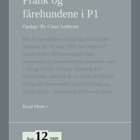
fårehundene i P1
Opslag
/ By
Claus Andersen
Hør P1-udsendelsen ‘Frank og fårehundene‘ i
Stedsans, fra 13. aug. 2009, med ejeren af
fårene på bl.a. Sydhavnstippen. Den
interessante og underholdende udsendelse varer
1 tim og 26 min. Se også ‘Fårebrug Aps’
hjemmeside‘. Info om de ca. 60 får på Tippens
sydlige del findes under Tippen Fårelaug og
Tippen Syder – Partnerskab (findes via links).
Frank
Read More »
og
fårehundene
i
12
P1
Aug
2009