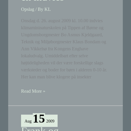
Opslag
/ By
KL
Onsdag d. 26. august 2009 kl. 10.00 indvies
klimamininaturskolen på Tippen af Børne og
Ungdomsborgmester Bo Asmus Kjeldgaard,
Teknik og Miljøborgmester Klaus Bondam og
Ann Vikkelsø fra Kongens Enghave
lokaludvalg. Umiddelbart efter selve
højtideligheden vil der være forskellige slags
værksteder og boder for børn i alderen 0-10 år.
Her kan man blive klogere på insekter
Klimamininaturskolen
Read More »
indvies
15
Aug
2009
Frank og