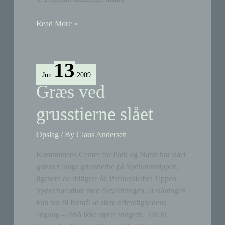
Arbejdsdag
Read More »
nr.
6
&
13
7
Jun
2009
Græs ved
grusstierne slået
Opslag
/ By
Claus Andersen
Kommunens Center for Park og Natur har slået
græsset langs grusstierne på Sydhavnstippen,
ligesom de tidligere år. Partnerskabet Tippen
Syder har aftalt med forvaltningen, at slåningen
kun har til formål at sikre offentlighedens
adgang – altså ikke større indgreb. Tak til