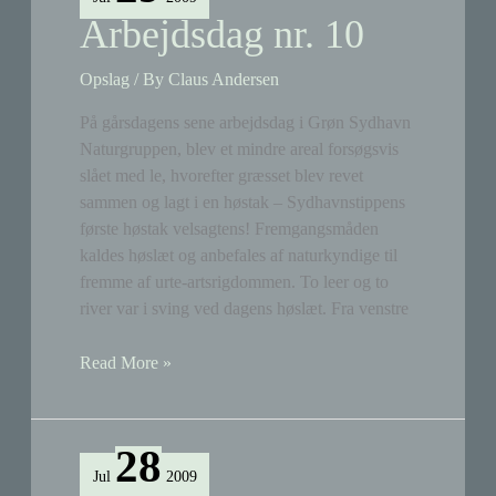
Arbejdsdag nr. 10
Opslag
/ By
Claus Andersen
På gårsdagens sene arbejdsdag i Grøn Sydhavn
Naturgruppen, blev et mindre areal forsøgsvis
slået med le, hvorefter græsset blev revet
sammen og lagt i en høstak – Sydhavnstippens
første høstak velsagtens! Fremgangsmåden
kaldes høslæt og anbefales af naturkyndige til
fremme af urte-artsrigdommen. To leer og to
river var i sving ved dagens høslæt. Fra venstre
Arbejdsdag
Read More »
nr.
10
28
Jul
2009