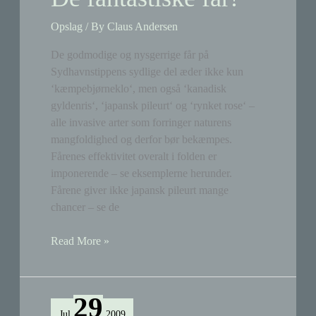
Opslag
/ By
Claus Andersen
De godmodige og nysgerrige får på
Sydhavnstippens sydlige del æder ikke kun
‘kæmpebjørneklo‘, men også ‘kanadisk
gyldenris‘, ‘japansk pileurt‘ og ‘rynket rose‘ –
alle invasive arter som forringer naturens
mangfoldighed og derfor bør bekæmpes.
Fårenes effektivitet overalt i folden er
imponerende – se eksemplerne herunder.
Fårene giver ikke japansk pileurt mange
chancer – se de
De
Read More »
fantastiske
får!
29
Jul
2009