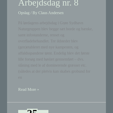
Arbejdsdag nr. 8
Opslag
/ By
Claus Andersen
På lørdagens arbejdsdag i Grøn Sydhavn
Naturgruppen blev begge sæt borde og bænke,
samt infostanderne, renset og
overfladebehandlet. Tre ildsteder blev
(gen)etableret med nye kampesten, og
affaldsspandene tømt. Endelig blev det første
lille forsøg med høslæt gennemført – dvs.
slåning med le af dominerende græsser etc.
(således at der pletvis kan skabes grobund for
en
Arbejdsdag
Read More »
nr.
8