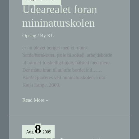
Udearealet foran
mininaturskolen
Opslag
/ By
KL
er nu blevet beriget med et robust
borde/bænkesæt, pæle til solsejl, arbejdsborde
til børn af forskellig højde, bålsted med mere.
Der måtte kran til at løfte bordet ind……
Bordet placeres ved mininaturskolen. Foto:
Katja Lange, 2009.
Udearealet
Read More »
foran
mininaturskolen
8
Aug
2009