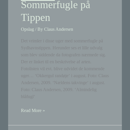
Sommerfugle på
Tippen
Opslag
/ By
Claus Andersen
Det vrimler i disse uger med sommerfugle på
Sydhavnstippen. Herunder ses et lille udvalg
som blev siddende da fotografen nærmede sig.
Der er linket til en beskrivelse af arten.
Fotolisten vil evt. blive udvidet de kommende
uger… ‘Okkergul randøje‘ i august. Foto: Claus
Andersen, 2009. ‘Nældens takvinge‘ i august.
Foto: Claus Andersen, 2009. ‘Almindelig
blåfugl‘
Sommerfugle
Read More »
på
Tippen