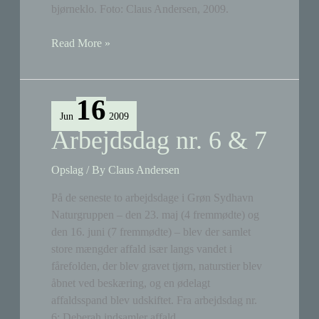
bjørneklo. Foto: Claus Andersen, 2009.
Bjørneklo
Read More »
fældet
og
rodstukket
16
Jun
2009
Arbejdsdag nr. 6 & 7
Opslag
/ By
Claus Andersen
På de seneste to arbejdsdage i Grøn Sydhavn
Naturgruppen – den 23. maj (4 fremmødte) og
den 16. juni (7 fremmødte) – blev der samlet
store mængder affald især langs vandet i
fårefolden, der blev gravet tjørn, naturstier blev
åbnet ved beskæring, og en ødelagt
affaldsspand blev udskiftet. Fra arbejdsdag nr.
6: Deberah indsamler affald