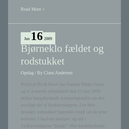
Fagfolk
Read More »
og
Tippens
natur
16
Jun
2009
Bjørneklo fældet og
rodstukket
Opslag
/ By
Claus Andersen
Betalt af By & Havn har Gartner Rikke Gram
og et 4-mands arbejdshold den 15 juni 2009
fældet knopskydende kæmpebjørneklo på den
nordlige del af Sydhavnstippen. Der blev
desuden rodstukket bjørneklo rundt om de tætte
kolonier. Charlotte kæmper sig ind i
Sydhavnstippens “jungle” efter knopskydende