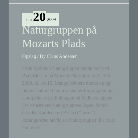
med
æg
20
Jun
2009
Naturgruppen på
Mozarts Plads
Opslag
/ By
Claus Andersen
Grøn Sydhavn Naturgruppen havde bod ved
Bydelsfesten på Mozarts Plads lørdag d. 20/6
2009, kl. 10-15. Mange beboere mødte op og
fik en snak med repræsentanter fra gruppen om
naturplejen og udviklingen på Sydhavnstippen.
Fra venstre ses Naturgruppens Signe, Annie
(skjult), Kathleen og Britta (i “huset”).
Arrangørerne havde sat Naturgruppen til at dele
bod med