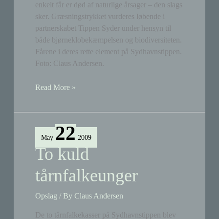
enkelt får er død af naturlige årsager – den slags
sker. Græsningstrykket vurderes løbende i
partnerskabet Tippen Syder under hensyn til
både bjørneklobekæmpelsen og biodiversiteten.
Fårene i deres rette element på Sydhavnstippen.
Foto: Claus Andersen.
Lidt
Read More »
færre
får
22
May
2009
To kuld
tårnfalkeunger
Opslag
/ By
Claus Andersen
De to tårnfalkekasser på Sydhavnstippen blev