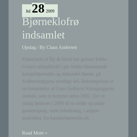
28
Jul
2009
Bjørneklofrø
indsamlet
Opslag
/ By
Claus Andersen
Financieret af By & Havn har gartner Rikke
Gram’s arbejdshold i går fældet blomstrende
kæmpebjørneklo og indsamlet frøene, på
Sydhavnstippens nordlige del. Bekæmpelsen er
en fortsættelse af Grøn Sydhavn Naturgruppens
metode, som er benyttet siden 2002. Der er
stadig løntimer i 2009 til en tredje og sidste
gennemgang, samt rodstikning, i august-
september. En kæmpebjørneklo på
Bjørneklofrø
Read More »