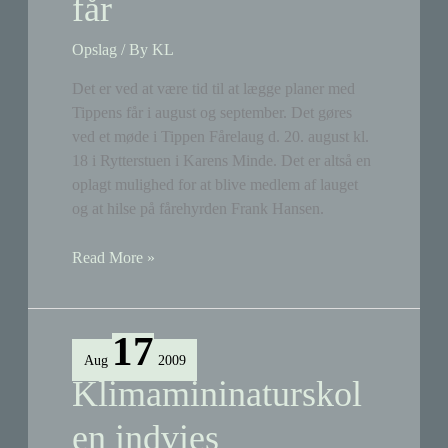
får
Opslag
/ By
KL
Det er ved at være tid til at lægge planer med
Tippens får i august og september. Det gøres
ved et møde i Tippen Fårelaug d. 20. august kl.
18 i Rytterstuen i Karens Minde. Det er altså en
oplagt mulighed for at blive medlem af lauget
og at hilse på fårehyrden Frank Hansen.
Kom
Read More »
tæt
på
Tippens
17
får
Aug
2009
Klimamininaturskol
en indvies