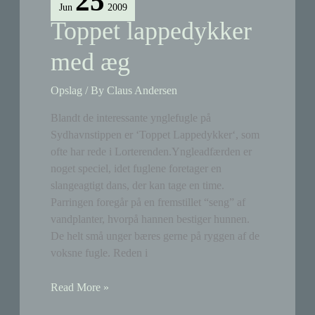
25
Jun
2009
Toppet lappedykker
med æg
Opslag
/ By
Claus Andersen
Blandt de interessante ynglefugle på
Sydhavnstippen er ‘Toppet Lappedykker‘, som
ofte har rede i Lorterenden.Yngleadfærden er
noget speciel, idet fuglene foretager en
slangeagtigt dans, der kan tage en time.
Parringen foregår på en fremstillet “seng” af
vandplanter, hvorpå hannen bestiger hunnen.
De helt små unger bæres gerne på ryggen af de
voksne fugle. Reden i
Toppet
Read More »
lappedykker