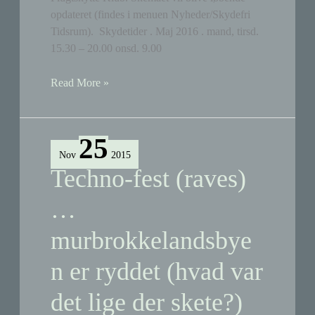
opdateret (findes i menuen Nyheder/Skydefri
Tidsrum). Skydetider . Maj 2016 . mand, tirsd.
15.30 – 20.00 onsd. 9.00
Skydestøj
Read More »
på
Tippen
fra
25
Københavns
Nov
2015
Skyttecenter
Techno-fest (raves)
og
Københavns
…
Flugtskytte
murbrokkelandsbye
Klub
n er ryddet (hvad var
det lige der skete?)