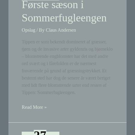
Første sæson i
Sommerfugleengen
Opslag
/ By
Claus Andersen
Tippen er som bekendt domineret af græsser,
tjørn og de invasive arter gyldenris og bjørneklo
– blomstrende engblomster har det med andre
ord svært og i fårefolden er de nærmest
fraværende på grund af græsningstrykket. Et
bestemt sted har dog de senere år været beriget
med lidt flere blomstrende urter end resten af
Tippen: Sommerfugleengen.
Første
Read More »
sæson
i
Sommerfugleengen