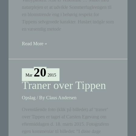
naturplejen er at udvikle Sommerfugleengen til
en blomstrende eng i behørig respekt for
Tippens selvgroede karakter. Høslæt indgår som
en væsentlig metode
Arbejdsdag
Read More »
igen
på
fredag
20
i
Mar
2015
Sommerfugleengen
Traner over Tippen
Opslag
/ By
Claus Andersen
Ovenstående foto (klik på billedet) af ‘traner‘
over Tippen er taget af Carsten Egevang om
eftermiddagen d. 18. marts 2015. Fotografens
egen kommentar til billedet: “I disse dage