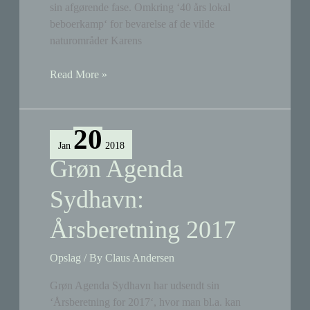
sin afgørende fase. Omkring ‘40 års lokal
beboerkamp‘ for bevarelse af de vilde
naturområder Karens
Får
Read More »
og
alpakaer
græsser
20
nu
Jan
2018
på
Grøn Agenda
Sydhavnstippens
nordlige
Sydhavn:
del
Årsberetning 2017
–
ganske
uvidende
Opslag
/ By
Claus Andersen
om
Grøn Agenda Sydhavn har udsendt sin
kommunens
‘Årsberetning for 2017‘, hvor man bl.a. kan
alternative