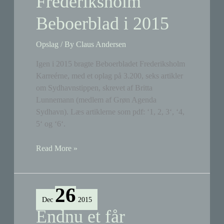
Frederiksholm
Beboerblad i 2015
Opslag
/ By
Claus Andersen
Igen i 2015 bragte Beboerbladet Frederiksholm
Karreérne, med et oplag på 3.200, seks artikler
om Sydhavnstippen, skrevet af Britta
Lunnemann (medlem af Grøn Agenda
Sydhavn). Læs artiklerne som pdf: ‘1, 2, 3‘, ‘4,
5‘ og ‘6‘.
Artikler
Read More »
om
Sydhavnstippen
i
26
Frederiksholm
Dec
2015
Beboerblad
Endnu et får
i