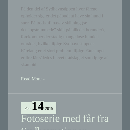
På den del af Sydhavnstippen hvor fårene
opholder sig, er det påbudt at have sin hund i
snor. På trods af massiv skiltning (se
det “opstrammede” skilt på billedet herunder),
forekommer der stadig mange løse hunde i
området, hvilket ifølge Sydhavnstippens
Fårelaug er et stort problem. Ifølge Fårelauget
er fire får således blevet nødslagtet som følge af
skambid
Løse
Read More »
hunde
i
folden:
14
Fire
Feb
2015
får
Fotoserie med får fra
blev
skambidt