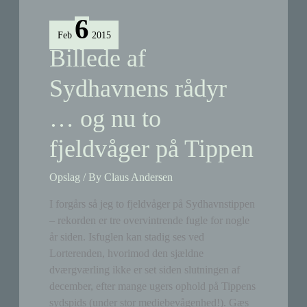
fra
6
Sydhavnstippen
Feb
2015
Billede af
Sydhavnens rådyr
… og nu to
fjeldvåger på Tippen
Opslag
/ By
Claus Andersen
I forgårs så jeg to fjeldvåger på Sydhavnstippen
– rekorden er tre overvintrende fugle for nogle
år siden. Isfuglen kan stadig ses ved
Lorterenden, hvorimod den sjældne
dværgværling ikke er set siden slutningen af
december, efter mange ugers ophold på Tippens
sydspids (under stor mediebevågenhed!). Gæs