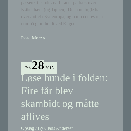
passerer tusindevis af traner på træk over
København (og Tippen). De store fugle har
overvintret i Sydeuropa, og har på deres rejse
nordpå gjort holdt ved Rugen i
Traner
Read More »
over
Tippen
28
Feb
2015
Løse hunde i folden:
Fire får blev
skambidt og måtte
aflives
Opslag
/ By
Claus Andersen