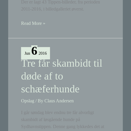
Der er lagt 43 Tippen-billeder, fra perioden
2011-2016, i billedgalleriet øverst.
43
Read More »
billeder
i
billedgalleriet
6
Jun
2016
Tre får skambidt til
døde af to
schæferhunde
Opslag
/ By
Claus Andersen
I går søndag blev endnu tre får alvorligt
skambidt af løsgående hunde på
Sydhavnstippen. Denne gang lykkedes det at