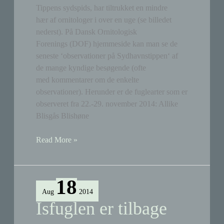
Tippens sydspids, har tiltrukket en mindre
hær af ornitologer i over en uge (se billedet
nederst). På Dansk Ornitologisk
Forenings (DOF) hjemmeside kan man se de
seneste ‘observationer på Sydhavnstippen‘ af
de mange kyndige besøgende (ofte
med kommentarer om de enkelte
observationer). Herunder er de fuglearter som er
observeret fra 22.-29. november 2014: Allike
Blisgås Blishøne
60
Read More »
fugleobservationer
på
Sydhavnstippen
18
på
Aug
2014
en
Isfuglen er tilbage
uge!