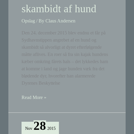
2015
skambidt af hund
Opslag
/ By
Claus Andersen
Den 24. december 2015 blev endnu et får på
Sydhavnstippen angrebet af en hund og
skambidt så alvorligt at dyret efterfølgende
måtte aflives. En roer så fra sin kajak hundens
kæber omkring fårets hals – det lykkedes ham
at komme i land og jage hunden væk fra det
blødende dyr, hvorefter han alarmerede
Dyrenes Beskyttelse
Endnu
Read More »
et
får
skambidt
28
af
Nov
2015
hund