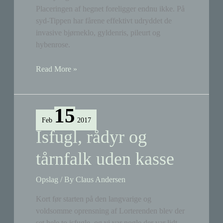
Placeringen af hegnet foreligger endnu ikke. På
syd-Tippen har fårene effektivt udryddet de
invasive bjørneklo, gyldenris, pileurt og
hybenrose.
Der
Read More »
kommer
får
på
15
nord-
Feb
2017
Tippen
Isfugl, rådyr og
tårnfalk uden kasse
Opslag
/ By
Claus Andersen
Kort før starten på den langvarige og
voldsomme oprensning af Lorterenden blev der
set hele to isfugle, og vi var nogle der var lidt