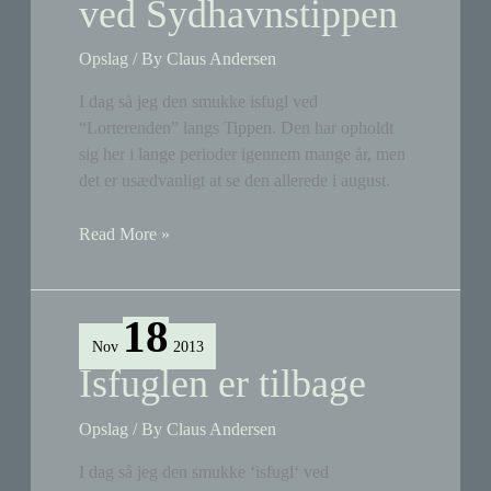
ved Sydhavnstippen
Opslag
/ By
Claus Andersen
I dag så jeg den smukke isfugl ved
“Lorterenden” langs Tippen. Den har opholdt
sig her i lange perioder igennem mange år, men
det er usædvanligt at se den allerede i august.
Isfuglen
Read More »
er
tilbage
ved
18
Sydhavnstippen
Nov
2013
Isfuglen er tilbage
Opslag
/ By
Claus Andersen
I dag så jeg den smukke ‘isfugl‘ ved