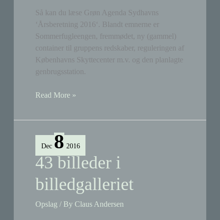
Så kan du læse Grøn Agenda Sydhavns
‘Årsberetning 2016‘. Blandt emnerne er
Sommerfugleengen, fremmødet, ny (gammel)
container til gruppens redskaber, reguleringen af
Københavns Skyttecenter m.v. og den planlagte
genbrugsstation.
Grøn
Read More »
Agenda
Sydhavns
Årsberetning
8
2016
Dec
2016
43 billeder i
billedgalleriet
Opslag
/ By
Claus Andersen