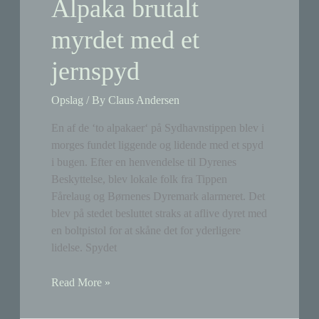
Alpaka brutalt
var
myrdet med et
det
lige
jernspyd
der
skete?)
Opslag
/ By
Claus Andersen
En af de ‘to alpakaer‘ på Sydhavnstippen blev i
morges fundet liggende og lidende med et spyd
i bugen. Efter en henvendelse til Dyrenes
Beskyttelse, blev lokale folk fra Tippen
Fårelaug og Børnenes Dyremark alarmeret. Det
blev på stedet besluttet straks at aflive dyret med
en boltpistol for at skåne det for yderligere
lidelse. Spydet
Sort
Read More »
dag
på