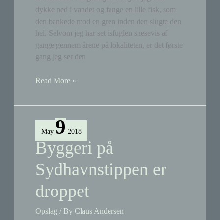
dykke ned i vandet og fange en lille fisk, som
den bankede mod en gren inden den slugte den
hel. Selvom jeg har set isfuglen snesevis af
gange gennem årene på lokaliteten, er det første
gang jeg ser den
Tippens
Read More »
isfugl
fanger
en
9
fisk!
May
2018
Byggeri på
Sydhavnstippen er
droppet
Opslag
/ By
Claus Andersen