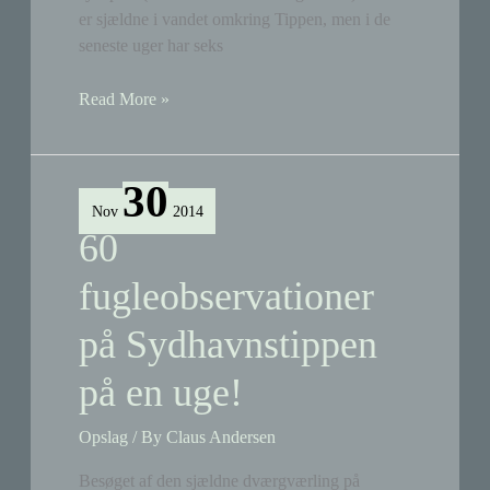
er sjældne i vandet omkring Tippen, men i de
seneste uger har seks
Billede
Read More »
af
Sydhavnens
rådyr
30
…
Nov
2014
og
60
nu
to
fugleobservationer
fjeldvåger
på Sydhavnstippen
på
Tippen
på en uge!
Opslag
/ By
Claus Andersen
Besøget af den sjældne dværgværling på