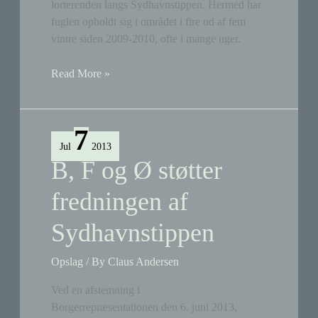
lorterenden langs Sydhavnstippen. Hermed har
fuglen opholdt sig i området i fire ud af fem
vintre siden 2009-2010, ofte i mange uger.
Isfuglen
Read More »
er
tilbage
7
Jul
2013
B, F og Ø støtter
fredningen af
Sydhavnstippen
Opslag
/ By
Claus Andersen
Ved en afstemning i
Borgerrepræsentationen den 6. juni 2013,