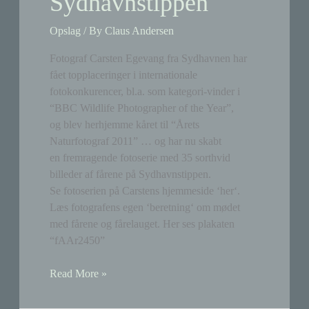
Sydhavnstippen
og
måtte
Opslag
/ By
Claus Andersen
aflives
Fotograf Carsten Egevang fra Sydhavnen har
fået topplaceringer i internationale
fotokonkurencer, bl.a. som kategori-vinder i
“BBC Wildlife Photographer of the Year”,
og blev herhjemme kåret til “Årets
Naturfotograf 2011” … og har nu skabt
en fremragende fotoserie med 35 sorthvid
billeder af fårene på Sydhavnstippen.
Se fotoserien på Carstens hjemmeside ‘her‘.
Læs fotografens egen ‘beretning‘ om mødet
med fårene og fårelauget. Her ses plakaten
“fAAr2450”
Fotoserie
Read More »
med
får