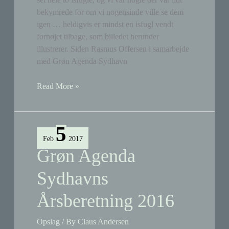
bekymrede for om vi nogensinde ville se dem
igen … heldigvis er mindst en isfugl vendt
fornøjet tilbage, som billedet herunder
illustrerer. Siden Rasmus Offersen i samarbejde
med Grøn Agenda Sydhavn
Isfugl,
Read More »
rådyr
og
tårnfalk
5
uden
Feb
2017
kasse
Grøn Agenda
Sydhavns
Årsberetning 2016
Opslag
/ By
Claus Andersen