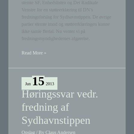
stemte SF, Enhedslisten og Det Radikale
Venstre for en støtteerklæring til DN’s
fredningsforslag for Sydhavnstippen. De øvrige
partier stemte imod og støtteerklæringen kunne
ikke samle flertal. Nu venter vi på
fredningsmyndighedernes afgørelse.
B,
Read More »
F
og
Ø
15
støtter
Jun
2013
fredningen
Høringssvar vedr.
af
Sydhavnstippen
fredning af
Sydhavnstippen
Opslag
/ By
Claus Andersen