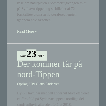
læse om naturplejen i Sommerfugleengen midt
byggemuligheder
på Sydhavnstippen og se billeder af 72
forskellige blomster fotograferet i engen
igennem hele sæsonen.
Grøn
Read More »
Agenda
Sydhavn:
Årsberetning
23
2017
Nov
2017
Der kommer får på
nord-Tippen
Opslag
/ By
Claus Andersen
By & Havn har meddelt at der vil blive etableret
en fåre-fold på Sydhavnstippens nordlige del,
sandsynligvis allerede i foråret 2018.