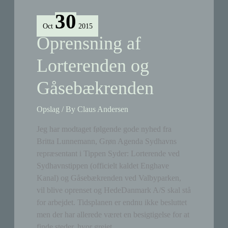
Tippen:
30
Alpaka
Oct
2015
brutalt
Oprensning af
myrdet
med
Lorterenden og
et
Gåsebækrenden
jernspyd
Opslag
/ By
Claus Andersen
Jeg har modtaget følgende gode nyhed fra
Britta Lunnemann, Grøn Agenda Sydhavns
repræsentant i Tippen Syder: Lorterende ved
Sydhavnstippen (officielt kaldet Enghave
Kanal) og Gåsebækrenden ved Valbyparken,
vil blive oprenset og HedeDanmark A/S skal stå
for arbejdet. Tidsplanen er endnu ikke besluttet
men der har allerede været en besigtigelse for at
finde steder, hvor grejet