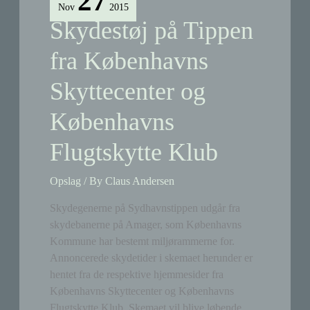
27
Nov
2015
Skydestøj på Tippen
fra Københavns
Skyttecenter og
Københavns
Flugtskytte Klub
Opslag
/ By
Claus Andersen
Skydegenerne på Sydhavnstippen udgår fra
skydebanerne på Amager, som Københavns
Kommune har bestemt miljørammerne for.
Annoncerede skydetider i skemaet herunder er
hentet fra de respektive hjemmesider fra
Københavns Skyttecenter og Københavns
Flugtskytte Klub. Skemaet vil blive løbende