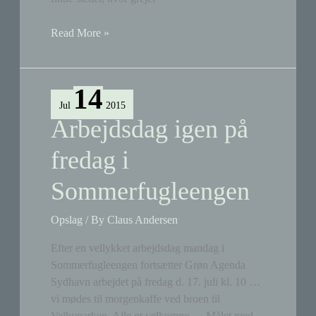
Oprensning
Read More »
af
Lorterenden
og
14
Gåsebækrenden
Jul
2015
Arbejdsdag igen på
fredag i
Sommerfugleengen
Opslag
/ By
Claus Andersen
Efter en vellykket arbejdsdag mandag i
Sommerfugleengen fortsætter Grøn Agenda
Sydhavn arbejdet på fredag d. 17. juli kl. 10 …
vi mødes til morgenkaffe ved broen til
Valbyparken. Alle er velkomne … Målet med