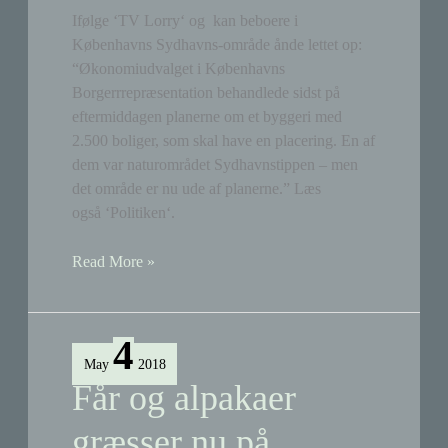
Ifølge ‘TV Lorry‘ og kan beboere i
Københavns Sydhavns-område ånde lettet op:
“Økonomiudvalget i Københavns
Borgerrrepræsentation behandlede sidst på
eftermiddagen planerne om et byggeri med
2.500 boliger, som skal have en placering. En af
dem var naturområdet Sydhavnstippen – men
det område er nu ude af planerne.” Læs
også ‘Politiken‘.
Byggeri
Read More »
på
Sydhavnstippen
er
4
droppet
May
2018
Får og alpakaer
græsser nu på