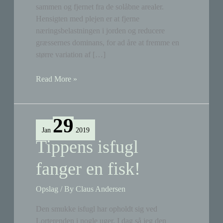
sammen og fjernet fra de solåbne arealer.
Hensigten med plejen er at fjerne
næringsbelastningen i jorden og reducere
græssernes dominans, for ad åre at fremme en
større variation af […]
Grøn
Read More »
Agenda
Sydhavns
høslæt
29
i
Jan
2019
Sommerfugleengen
Tippens isfugl
fanger en fisk!
Opslag
/ By
Claus Andersen
Den smukke isfugl har opholdt sig ved
Lorterenden i nogle uger. I dag så jeg den