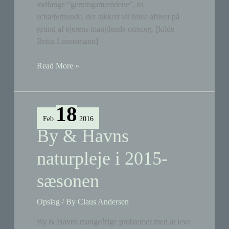
indfange “gerningsmændene”, to
schæferhunde, der sikkert vil blive aflivet på
grund af ejerens manglende omsorg. [kilde
Britta Lunnemann]
Tre
Read More »
får
skambidt
til
18
døde
Feb
2016
af
By & Havns
to
schæferhunde
naturpleje i 2015-
sæsonen
Opslag
/ By
Claus Andersen
By & Havns mangeårige problemer med at leve