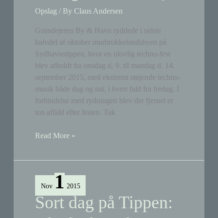
Opslag
/ By
Claus Andersen
Grundejeren By & Havn ryddede i sidste
halvdel af oktober murbrokkelandsbyen på
Sydhavnstippen, hvor en ulovlig techno-fest
blev afholdt fra onsdag d. 9. til mandag d. 14.
september 2015, med ekstremt støjende techno-
musik både dag og nat, i hvert fald fra fredag. I
forbindelse med rydningen blev der fjernet et
ton affald efter festen. Tak
Techno-
Read More »
fest
(raves)
…
1
murbrokkelandsbyen
Nov
2015
er
Sort dag på Tippen:
ryddet
(hvad