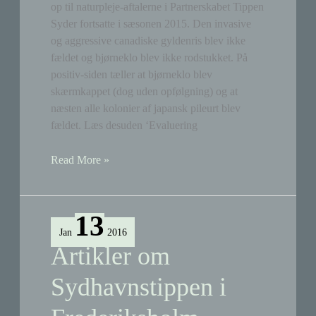
op til naturpleje-aftalerne i Partnerskabet Tippen
Syder fortsatte i sæsonen 2015. Den invasive
og aggressive canadiske gyldenris blev ikke
fældet og bjørneklo blev ikke rodstukket. På
positiv-siden tæller at bjørneklo blev
skærmkappet (dog uden opfølgning) og at
næsten alle kolonier af japansk pileurt blev
fældet. Læs desuden ‘Evaluering
By
Read More »
&
Havns
naturpleje
13
i
Jan
2016
2015-
Artikler om
sæsonen
Sydhavnstippen i